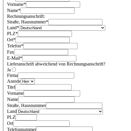
Vorname
*
Name
*
Rechnungsanschrift:
Straße, Hausnummer
*
Land
*
PLZ
*
Ort
*
Telefon
*
Fax
E-Mail
*
Lieferanschrift abweichend von Rechnungsanschrift?
Ja
Firma
Anrede
Titel
Vorname
Name
Straße, Hausnummer
Land
PLZ
Ort
Telefonnummer