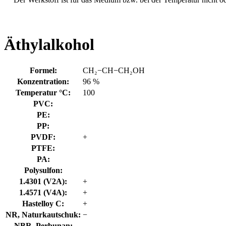
Äthylalkohol
Formel:
CH₂−CH−CH₂OH
Konzentration:
96 %
Temperatur °C:
100
PVC:
PE:
PP:
PVDF:
+
PTFE:
PA:
Polysulfon:
1.4301 (V2A):
+
1.4571 (V4A):
+
Hastelloy C:
+
NR, Naturkautschuk:
−
NBR, Perbunan: