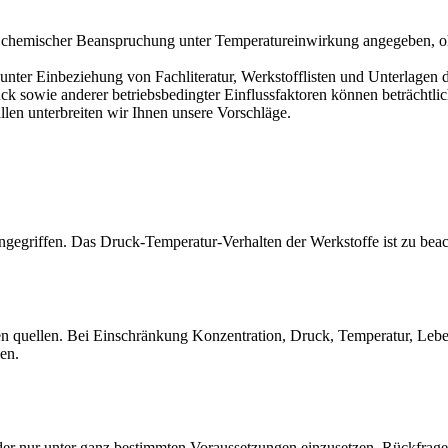
ei chemischer Beanspruchung unter Temperatureinwirkung angegeben, o
er Einbeziehung von Fachliteratur, Werkstofflisten und Unterlagen de
sowie anderer betriebsbedingter Einflussfaktoren können beträchtlich
llen unterbreiten wir Ihnen unsere Vorschläge.
gegriffen. Das Druck-Temperatur-Verhalten der Werkstoffe ist zu beac
quellen. Bei Einschränkung Konzentration, Druck, Temperatur, Lebensd
sen.
der nur unter ganz bestimmten Voraussetzungen einzusetzen. Rückfrage