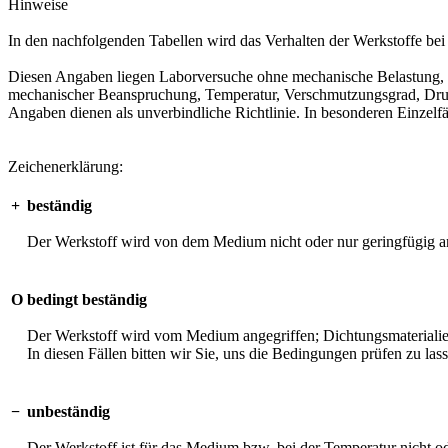
Hinweise
In den nachfolgenden Tabellen wird das Verhalten der Werkstoffe b
Diesen Angaben liegen Laborversuche ohne mechanische Belastung, unt
mechanischer Beanspruchung, Temperatur, Verschmutzungsgrad, Druck 
Angaben dienen als unverbindliche Richtlinie. In besonderen Einzelfä
Zeichenerklärung:
+
beständig
Der Werkstoff wird von dem Medium nicht oder nur geringfügig an
O
bedingt beständig
Der Werkstoff wird vom Medium angegriffen; Dichtungsmaterialien 
In diesen Fällen bitten wir Sie, uns die Bedingungen prüfen zu las
−
unbeständig
Der Werkstoff ist für das Medium bzw. bei der Temperatur nicht o