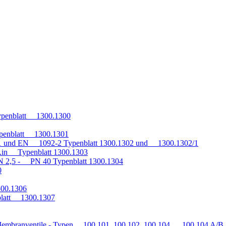
penblatt 1300.1300
penblatt 1300.1301
1 und EN 1092-2 Typenblatt 1300.1302 und 1300.1302/1
q.in Typenblatt 1300.1303
 2,5 - PN 40 Typenblatt 1300.1304
0
300.1306
blatt 1300.1307
embranventile - Typen 100.101, 100.102, 100.104, 100.104 A/B, 