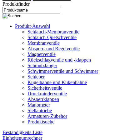
Produktfinder
Produkt-Auswahl
Schlauch-Membranventile
Schlauch-Quetschventile
Membranventile
Absperr- und Regelventile
Magnetventile
Rückschlagventile und -klappen
Schmutzfänger
Schwimmerventile und Schwimmer
Schieber
Kugelhähne und Kükenhähne
Sicherheitsventile
Druckminderventile
Absperrklappen
Manometer
Stellantriebe
Armaturen-Zubehör
Produktsuche
Beständigkeits-Liste
Einheitenumrechner