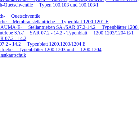
h-Quetschventile Typen 100.103 und 100.103/1
auch- Quetschventile
tische Membranstellantriebe Typenblatt 1200.1201 E
mit AUMA-E- Stellantrieben SA-/SAR 07.2-14.2 Typenblätter 120
antriebe SA-/ SAR 07.2 - 14.2 - Typenblatt 1200.1203/1204 E/1
R 07.2 - 14.2
 07.2 - 14.2 Typenblatt 1200.1203/1204 E
triebe Typenblätter 1200.1203 und 1200.1204
nstkautschuk