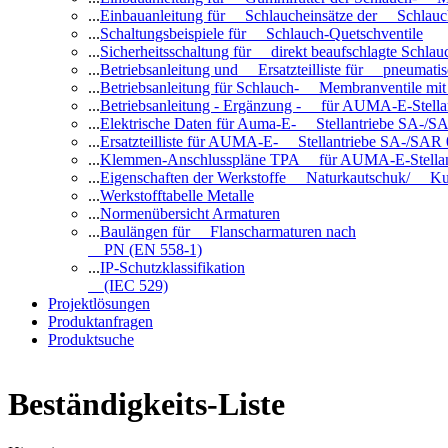
...
Einbauanleitung für Schlaucheinsätze der Schlauc
...
Schaltungsbeispiele für Schlauch-Quetschventile
...
Sicherheitsschaltung für direkt beaufschlagte Schl
...
Betriebsanleitung und Ersatzteilliste für pneuma
...
Betriebsanleitung für Schlauch- Membranventile 
...
Betriebsanleitung - Ergänzung - für AUMA-E-Stell
...
Elektrische Daten für Auma-E- Stellantriebe SA-/SA
...
Ersatzteilliste für AUMA-E- Stellantriebe SA-/SAR
...
Klemmen-Anschlusspläne TPA für AUMA-E-Stellan
...
Eigenschaften der Werkstoffe Naturkautschuk/ Ku
...
Werkstofftabelle Metalle
...
Normenübersicht Armaturen
...
Baulängen für Flanscharmaturen nach
PN (EN 558-1)
...
IP-Schutzklassifikation
(IEC 529)
Projektlösungen
Produktanfragen
Produktsuche
Beständigkeits-Liste