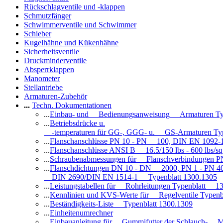
Rückschlagventile und -klappen
Schmutzfänger
Schwimmerventile und Schwimmer
Schieber
Kugelhähne und Kükenhähne
Sicherheitsventile
Druckminderventile
Absperrklappen
Manometer
Stellantriebe
Armaturen-Zubehör
...
Techn. Dokumentationen
...
Einbau- und Bedienungsanweisung Armaturen Ty
...
Betriebsdrücke u.
-temperaturen für GG-, GGG- u. GS-Armaturen Ty
...
Flanschanschlüsse PN 10 - PN 100, DIN EN 1092-
...
Flanschanschlüsse ANSI B 16.5/150 lbs - 600 lbs/s
...
Schraubenabmessungen für Flanschverbindungen PN
...
Flanschdichtungen DN 10 - DN 2000, PN 1 - PN 4
DIN 2690/DIN EN 1514-1 Typenblatt 1300.1305
...
Leistungstabellen für Rohrleitungen Typenblatt 1
...
Kennlinien und KVS-Werte für Regelventile Typen
...
Beständigkeits-Liste Typenblatt 1300.1309
...
Einheitenumrechner
...
Einbauanleitung für Gummifutter der Schlauch- M