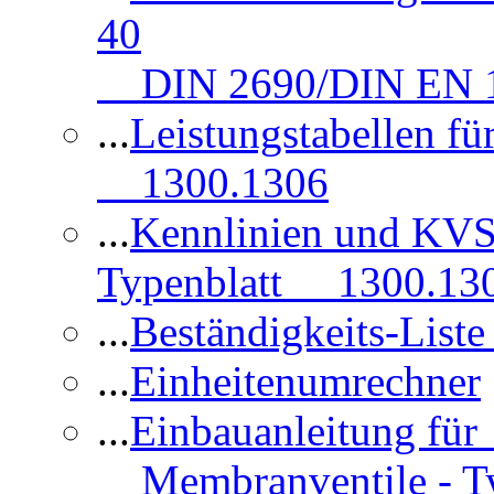
40
DIN 2690/DIN EN 1
...
Leistungstabellen f
1300.1306
...
Kennlinien und KVS
Typenblatt 1300.13
...
Beständigkeits-Lis
...
Einheitenumrechner
...
Einbauanleitung fü
Membranventile - T