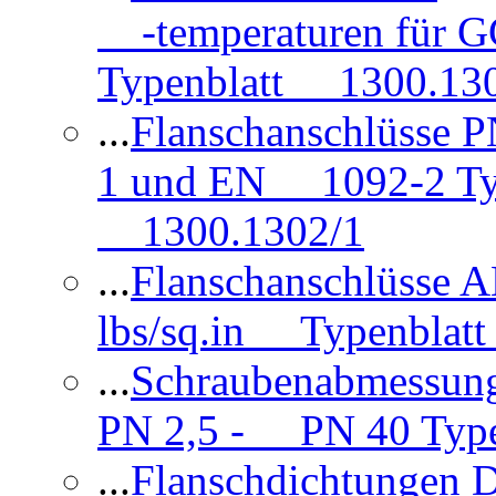
-temperaturen für 
Typenblatt 1300.13
...
Flanschanschlüsse
1 und EN 1092-2 Typ
1300.1302/1
...
Flanschanschlüsse 
lbs/sq.in Typenblatt
...
Schraubenabmessun
PN 2,5 - PN 40 Type
...
Flanschdichtungen