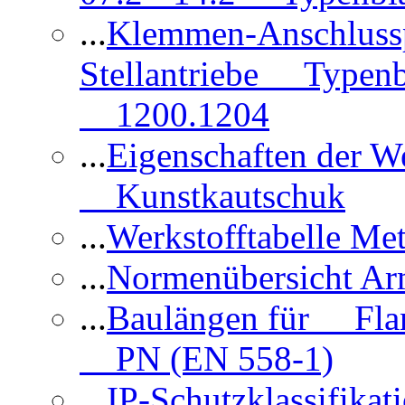
...
Klemmen-Anschlus
Stellantriebe Typenb
1200.1204
...
Eigenschaften der 
Kunstkautschuk
...
Werkstofftabelle Met
...
Normenübersicht Ar
...
Baulängen für Flan
PN (EN 558-1)
...
IP-Schutzklassifikat