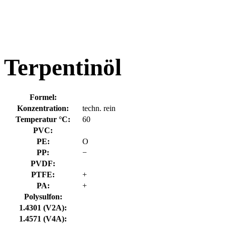
Terpentinöl
Formel:
Konzentration:
techn. rein
Temperatur °C:
60
PVC:
PE:
O
PP:
−
PVDF:
PTFE:
+
PA:
+
Polysulfon:
1.4301 (V2A):
1.4571 (V4A):