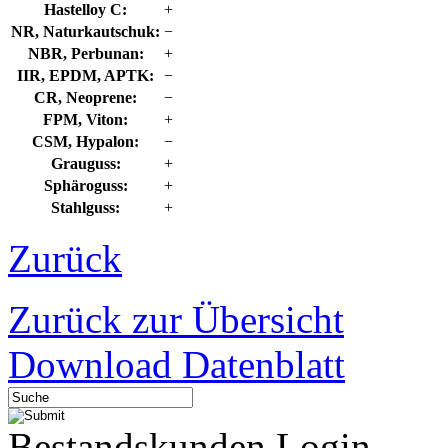
Hastelloy C:
+
NR, Naturkautschuk:
−
NBR, Perbunan:
+
IIR, EPDM, APTK:
−
CR, Neoprene:
−
FPM, Viton:
+
CSM, Hypalon:
−
Grauguss:
+
Sphäroguss:
+
Stahlguss:
+
Zurück
Zurück zur Übersicht
Download Datenblatt
Bestandskunden Login