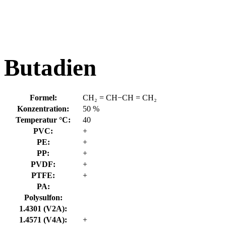
Butadien
Formel:
CH₂ = CH−CH = CH₂
Konzentration:
50 %
Temperatur °C:
40
PVC:
+
PE:
+
PP:
+
PVDF:
+
PTFE:
+
PA:
Polysulfon:
1.4301 (V2A):
1.4571 (V4A):
+