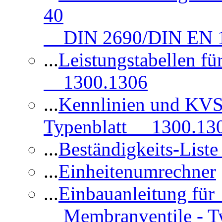
40
DIN 2690/DIN EN 1
...
Leistungstabellen f
1300.1306
...
Kennlinien und KVS
Typenblatt 1300.13
...
Beständigkeits-Lis
...
Einheitenumrechner
...
Einbauanleitung fü
Membranventile - T