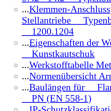
...
Klemmen-Anschlus
Stellantriebe Typenb
1200.1204
...
Eigenschaften der 
Kunstkautschuk
...
Werkstofftabelle Met
...
Normenübersicht Ar
...
Baulängen für Flan
PN (EN 558-1)
...
IP-Schutzklassifikat