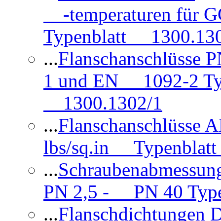
-temperaturen für 
Typenblatt 1300.13
...
Flanschanschlüsse
1 und EN 1092-2 Typ
1300.1302/1
...
Flanschanschlüsse 
lbs/sq.in Typenblatt
...
Schraubenabmessun
PN 2,5 - PN 40 Type
...
Flanschdichtungen