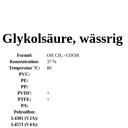
Glykolsäure, wässrig
Formel:
OH CH₂−COOH
Konzentration:
37 %
Temperatur °C:
80
PVC:
PE:
PP:
PVDF:
+
PTFE:
+
PA:
Polysulfon:
1.4301 (V2A):
1.4571 (V4A):