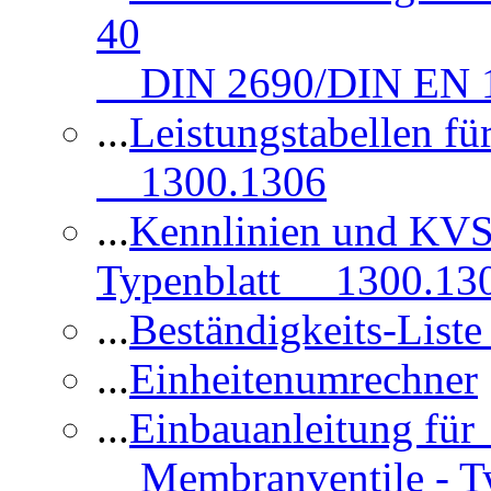
40
DIN 2690/DIN EN 1
...
Leistungstabellen f
1300.1306
...
Kennlinien und KVS
Typenblatt 1300.13
...
Beständigkeits-Lis
...
Einheitenumrechner
...
Einbauanleitung fü
Membranventile - T