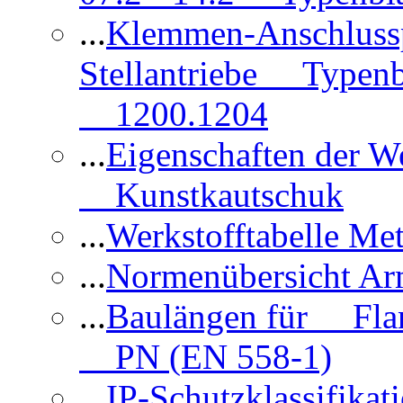
...
Klemmen-Anschlus
Stellantriebe Typenb
1200.1204
...
Eigenschaften der 
Kunstkautschuk
...
Werkstofftabelle Met
...
Normenübersicht Ar
...
Baulängen für Flan
PN (EN 558-1)
...
IP-Schutzklassifikat