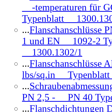
-temperaturen für 
Typenblatt 1300.13
...
Flanschanschlüsse
1 und EN 1092-2 Typ
1300.1302/1
...
Flanschanschlüsse 
lbs/sq.in Typenblatt
...
Schraubenabmessun
PN 2,5 - PN 40 Type
...
Flanschdichtungen