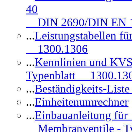
40
DIN 2690/DIN EN 1
...
Leistungstabellen f
1300.1306
...
Kennlinien und KVS
Typenblatt 1300.13
...
Beständigkeits-Lis
...
Einheitenumrechner
...
Einbauanleitung fü
Membranventile - T