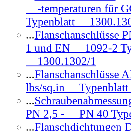
-temperaturen für 
Typenblatt 1300.13
...
Flanschanschlüsse
1 und EN 1092-2 Typ
1300.1302/1
...
Flanschanschlüsse 
lbs/sq.in Typenblatt
...
Schraubenabmessun
PN 2,5 - PN 40 Type
...
Flanschdichtungen