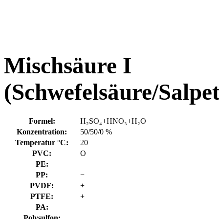
Mischsäure I
(Schwefelsäure/Salpe
Formel:
H₂SO₄+HNO₃+H₂O
Konzentration:
50/50/0 %
Temperatur °C:
20
PVC:
O
PE:
−
PP:
−
PVDF:
+
PTFE:
+
PA:
Polysulfon: