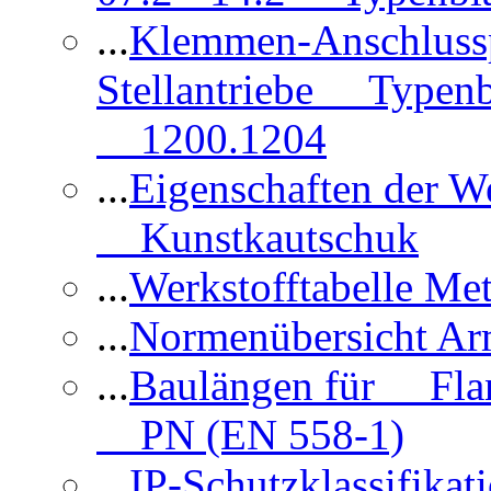
...
Klemmen-Anschlus
Stellantriebe Typenb
1200.1204
...
Eigenschaften der 
Kunstkautschuk
...
Werkstofftabelle Met
...
Normenübersicht Ar
...
Baulängen für Flan
PN (EN 558-1)
...
IP-Schutzklassifikat