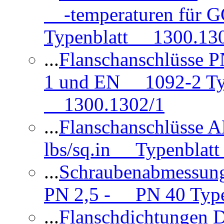
-temperaturen für 
Typenblatt 1300.13
...
Flanschanschlüsse
1 und EN 1092-2 Typ
1300.1302/1
...
Flanschanschlüsse 
lbs/sq.in Typenblatt
...
Schraubenabmessun
PN 2,5 - PN 40 Type
...
Flanschdichtungen