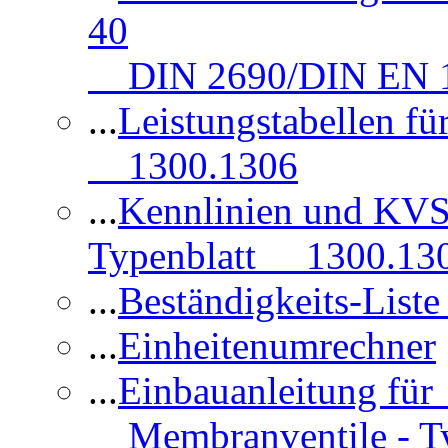
40
DIN 2690/DIN EN 1
...
Leistungstabellen f
1300.1306
...
Kennlinien und KVS
Typenblatt 1300.13
...
Beständigkeits-Lis
...
Einheitenumrechner
...
Einbauanleitung fü
Membranventile - T