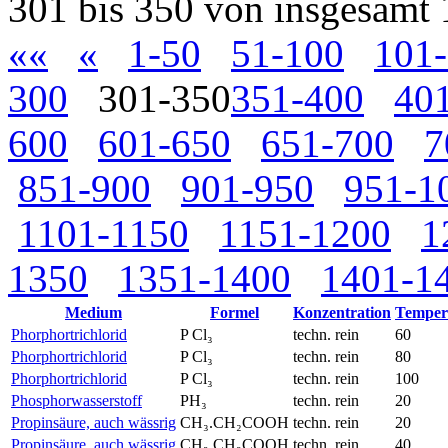
301 bis 350 von insgesamt
««
«
1-50
51-100
101
300
301-350
351-400
40
600
601-650
651-700
7
851-900
901-950
951-1
1101-1150
1151-1200
1
1350
1351-1400
1401-1
Medium
Formel
Konzentration
Temper
Phorphortrichlorid
P Cl₃
techn. rein
60
Phorphortrichlorid
P Cl₃
techn. rein
80
Phorphortrichlorid
P Cl₃
techn. rein
100
Phosphorwasserstoff
PH₃
techn. rein
20
Propinsäure, auch wässrig
CH₃.CH₂COOH
techn. rein
20
Propinsäure, auch wässrig
CH₃.CH₂COOH
techn. rein
40