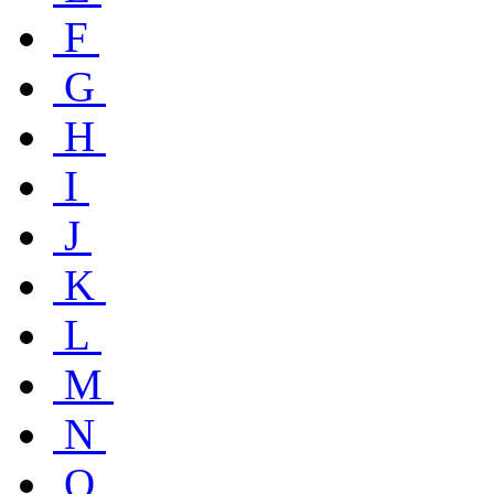
F
G
H
I
J
K
L
M
N
O