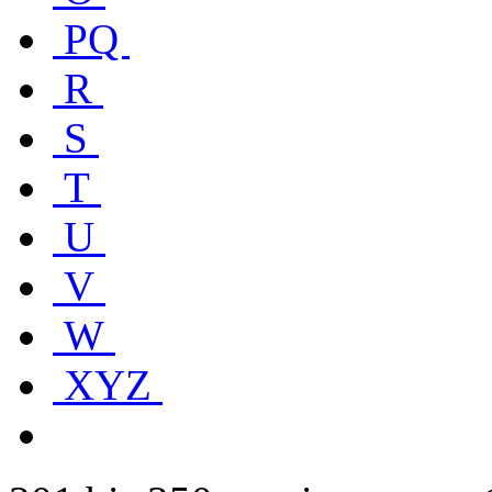
PQ
R
S
T
U
V
W
XYZ