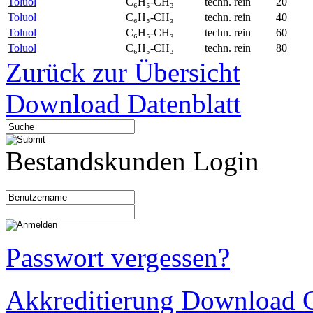
Toluol
C₆H₅-CH₃
techn. rein
20
Toluol
C₆H₅-CH₃
techn. rein
40
Toluol
C₆H₅-CH₃
techn. rein
60
Toluol
C₆H₅-CH₃
techn. rein
80
Zurück zur Übersicht
Download Datenblatt
Bestandskunden Login
Passwort vergessen?
Akkreditierung Download C