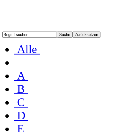
Alle
A
B
C
D
E