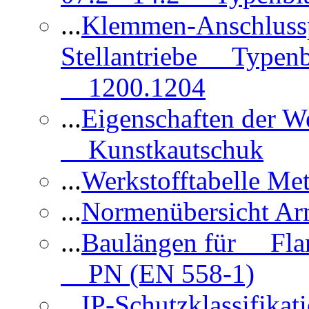
...
Klemmen-Anschlus
Stellantriebe Typenb
1200.1204
...
Eigenschaften der 
Kunstkautschuk
...
Werkstofftabelle Met
...
Normenübersicht Ar
...
Baulängen für Flan
PN (EN 558-1)
...
IP-Schutzklassifikat