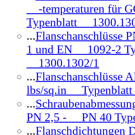
-temperaturen für 
Typenblatt 1300.13
...
Flanschanschlüsse
1 und EN 1092-2 Typ
1300.1302/1
...
Flanschanschlüsse 
lbs/sq.in Typenblatt
...
Schraubenabmessun
PN 2,5 - PN 40 Type
...
Flanschdichtungen