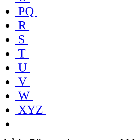
PQ
R
S
T
U
V
W
XYZ