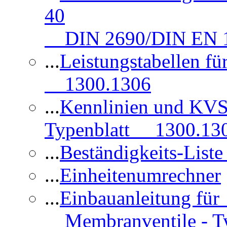
40
DIN 2690/DIN EN 1
...
Leistungstabellen f
1300.1306
...
Kennlinien und KVS
Typenblatt 1300.13
...
Beständigkeits-Lis
...
Einheitenumrechner
...
Einbauanleitung fü
Membranventile - T