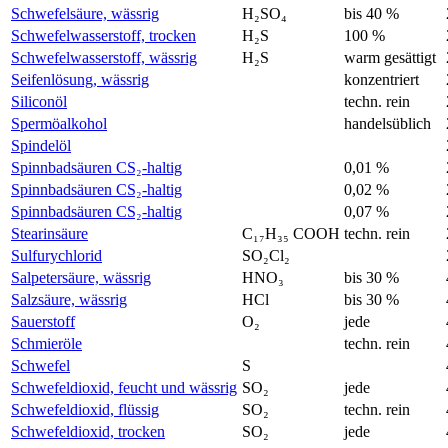
Schwefelsäure, wässrig
H₂SO₄
bis 40 %
Schwefelwasserstoff, trocken
H₂S
100 %
Schwefelwasserstoff, wässrig
H₂S
warm gesättigt
Seifenlösung, wässrig
konzentriert
Siliconöl
techn. rein
Spermöalkohol
handelsüblich
Spindelöl
Spinnbadsäuren CS₂-haltig
0,01 %
Spinnbadsäuren CS₂-haltig
0,02 %
Spinnbadsäuren CS₂-haltig
0,07 %
Stearinsäure
C₁₇H₃₅ COOH
techn. rein
Sulfurychlorid
SO₂Cl₂
Salpetersäure, wässrig
HNO₃
bis 30 %
Salzsäure, wässrig
HCl
bis 30 %
Sauerstoff
O₂
jede
Schmieröle
techn. rein
Schwefel
S
Schwefeldioxid, feucht und wässrig
SO₂
jede
Schwefeldioxid, flüssig
SO₂
techn. rein
Schwefeldioxid, trocken
SO₂
jede