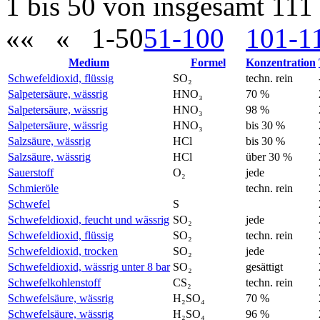
1 bis 50 von insgesamt 111
««
«
1-50
51-100
101-1
Medium
Formel
Konzentration
Schwefeldioxid, flüssig
SO₂
techn. rein
Salpetersäure, wässrig
HNO₃
70 %
Salpetersäure, wässrig
HNO₃
98 %
Salpetersäure, wässrig
HNO₃
bis 30 %
Salzsäure, wässrig
HCl
bis 30 %
Salzsäure, wässrig
HCl
über 30 %
Sauerstoff
O₂
jede
Schmieröle
techn. rein
Schwefel
S
Schwefeldioxid, feucht und wässrig
SO₂
jede
Schwefeldioxid, flüssig
SO₂
techn. rein
Schwefeldioxid, trocken
SO₂
jede
Schwefeldioxid, wässrig unter 8 bar
SO₂
gesättigt
Schwefelkohlenstoff
CS₂
techn. rein
Schwefelsäure, wässrig
H₂SO₄
70 %
Schwefelsäure, wässrig
H₂SO₄
96 %