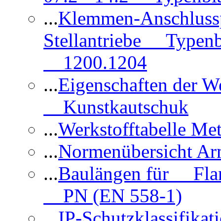
...
Klemmen-Anschlus
Stellantriebe Typenb
1200.1204
...
Eigenschaften der 
Kunstkautschuk
...
Werkstofftabelle Met
...
Normenübersicht Ar
...
Baulängen für Flan
PN (EN 558-1)
...
IP-Schutzklassifikat