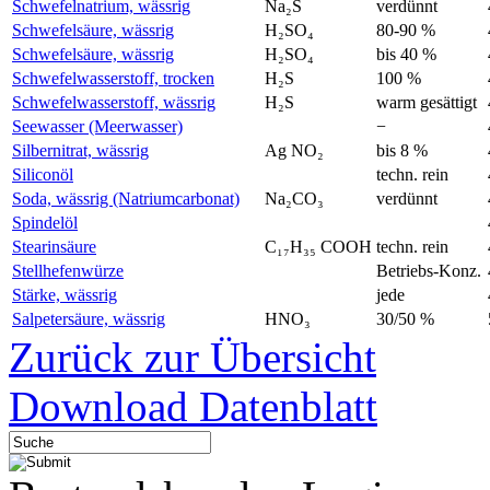
Schwefelnatrium, wässrig
Na₂S
verdünnt
Schwefelsäure, wässrig
H₂SO₄
80-90 %
Schwefelsäure, wässrig
H₂SO₄
bis 40 %
Schwefelwasserstoff, trocken
H₂S
100 %
Schwefelwasserstoff, wässrig
H₂S
warm gesättigt
Seewasser (Meerwasser)
−
Silbernitrat, wässrig
Ag NO₂
bis 8 %
Siliconöl
techn. rein
Soda, wässrig (Natriumcarbonat)
Na₂CO₃
verdünnt
Spindelöl
Stearinsäure
C₁₇H₃₅ COOH
techn. rein
Stellhefenwürze
Betriebs-Konz.
Stärke, wässrig
jede
Salpetersäure, wässrig
HNO₃
30/50 %
Zurück zur Übersicht
Download Datenblatt