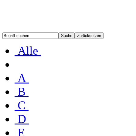
Alle
A
B
C
D
E