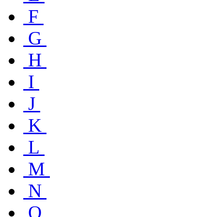
F
G
H
I
J
K
L
M
N
O