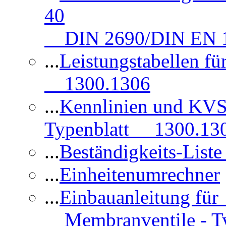
40
DIN 2690/DIN EN 1
...
Leistungstabellen f
1300.1306
...
Kennlinien und KVS
Typenblatt 1300.13
...
Beständigkeits-Lis
...
Einheitenumrechner
...
Einbauanleitung fü
Membranventile - T