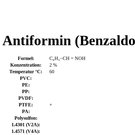
Antiformin (Benzaldo
Formel:
C₆H₅−CH = NOH
Konzentration:
2 %
Temperatur °C:
60
PVC:
PE:
PP:
PVDF:
PTFE:
+
PA:
Polysulfon:
1.4301 (V2A):
1.4571 (V4A):