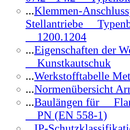
...
Klemmen-Anschlus
Stellantriebe Typenb
1200.1204
...
Eigenschaften der 
Kunstkautschuk
...
Werkstofftabelle Met
...
Normenübersicht Ar
...
Baulängen für Flan
PN (EN 558-1)
...
IP-Schutzklassifikat