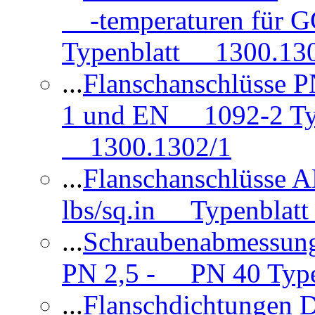
-temperaturen für 
Typenblatt 1300.13
...
Flanschanschlüsse
1 und EN 1092-2 Typ
1300.1302/1
...
Flanschanschlüsse 
lbs/sq.in Typenblatt
...
Schraubenabmessun
PN 2,5 - PN 40 Type
...
Flanschdichtungen