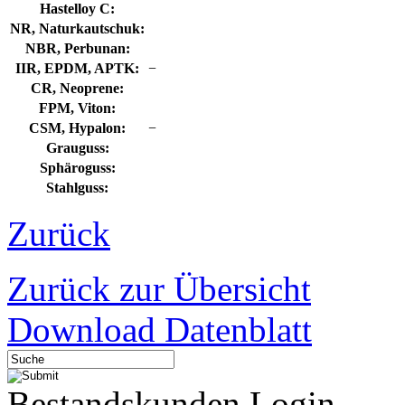
Hastelloy C:
NR, Naturkautschuk:
NBR, Perbunan:
IIR, EPDM, APTK:
−
CR, Neoprene:
FPM, Viton:
CSM, Hypalon:
−
Grauguss:
Sphäroguss:
Stahlguss:
Zurück
Zurück zur Übersicht
Download Datenblatt
Bestandskunden Login