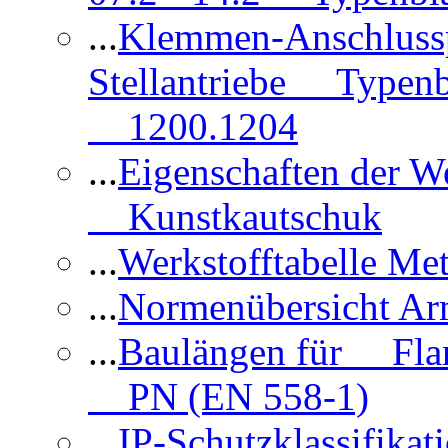
...
Klemmen-Anschlus
Stellantriebe Typenb
1200.1204
...
Eigenschaften der 
Kunstkautschuk
...
Werkstofftabelle Met
...
Normenübersicht Ar
...
Baulängen für Flan
PN (EN 558-1)
...
IP-Schutzklassifikat