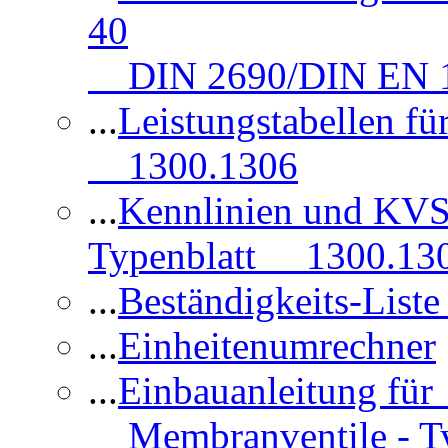
40
DIN 2690/DIN EN 1
...
Leistungstabellen f
1300.1306
...
Kennlinien und KVS
Typenblatt 1300.13
...
Beständigkeits-Lis
...
Einheitenumrechner
...
Einbauanleitung fü
Membranventile - T