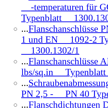
-temperaturen für 
Typenblatt 1300.13
...
Flanschanschlüsse
1 und EN 1092-2 Typ
1300.1302/1
...
Flanschanschlüsse 
lbs/sq.in Typenblatt
...
Schraubenabmessun
PN 2,5 - PN 40 Type
...
Flanschdichtungen