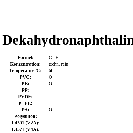
Dekahydronaphthalin
Formel:
C₁₀H₁₈
Konzentration:
techn. rein
Temperatur °C:
60
PVC:
O
PE:
O
PP:
−
PVDF:
PTFE:
+
PA:
O
Polysulfon:
1.4301 (V2A):
1.4571 (V4A):