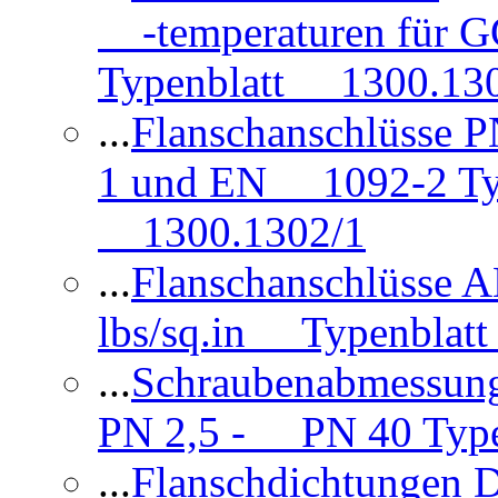
-temperaturen für 
Typenblatt 1300.13
...
Flanschanschlüsse
1 und EN 1092-2 Typ
1300.1302/1
...
Flanschanschlüsse 
lbs/sq.in Typenblatt
...
Schraubenabmessun
PN 2,5 - PN 40 Type
...
Flanschdichtungen