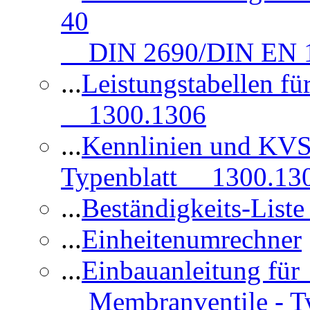
40
DIN 2690/DIN EN 1
...
Leistungstabellen f
1300.1306
...
Kennlinien und KVS
Typenblatt 1300.13
...
Beständigkeits-Lis
...
Einheitenumrechner
...
Einbauanleitung fü
Membranventile - T