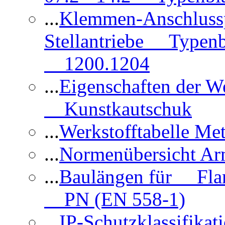
...
Klemmen-Anschlus
Stellantriebe Typenb
1200.1204
...
Eigenschaften der 
Kunstkautschuk
...
Werkstofftabelle Met
...
Normenübersicht Ar
...
Baulängen für Flan
PN (EN 558-1)
...
IP-Schutzklassifikat