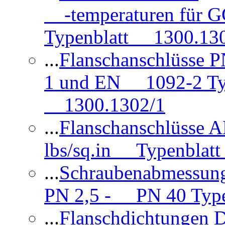
-temperaturen für 
Typenblatt 1300.13
...
Flanschanschlüsse
1 und EN 1092-2 Typ
1300.1302/1
...
Flanschanschlüsse 
lbs/sq.in Typenblatt
...
Schraubenabmessun
PN 2,5 - PN 40 Type
...
Flanschdichtungen