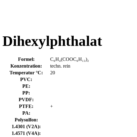
Dihexylphthalat
Formel:
C₆H₄(COOC₆H₁₃)₂
Konzentration:
techn. rein
Temperatur °C:
20
PVC:
PE:
PP:
PVDF:
PTFE:
+
PA:
Polysulfon:
1.4301 (V2A):
1.4571 (V4A):