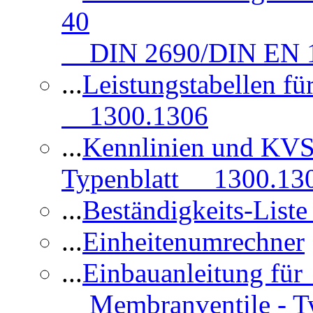
40
DIN 2690/DIN EN 1
...
Leistungstabellen f
1300.1306
...
Kennlinien und KVS
Typenblatt 1300.13
...
Beständigkeits-Lis
...
Einheitenumrechner
...
Einbauanleitung fü
Membranventile - T