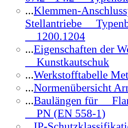
...
Klemmen-Anschlus
Stellantriebe Typenb
1200.1204
...
Eigenschaften der 
Kunstkautschuk
...
Werkstofftabelle Met
...
Normenübersicht Ar
...
Baulängen für Flan
PN (EN 558-1)
...
IP-Schutzklassifikat