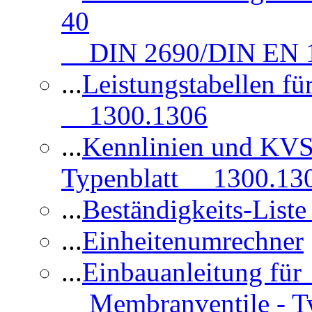
40
DIN 2690/DIN EN 1
...
Leistungstabellen f
1300.1306
...
Kennlinien und KVS
Typenblatt 1300.13
...
Beständigkeits-Lis
...
Einheitenumrechner
...
Einbauanleitung fü
Membranventile - T