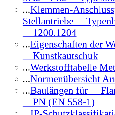
...
Klemmen-Anschlus
Stellantriebe Typenb
1200.1204
...
Eigenschaften der 
Kunstkautschuk
...
Werkstofftabelle Met
...
Normenübersicht Ar
...
Baulängen für Flan
PN (EN 558-1)
...
IP-Schutzklassifikat