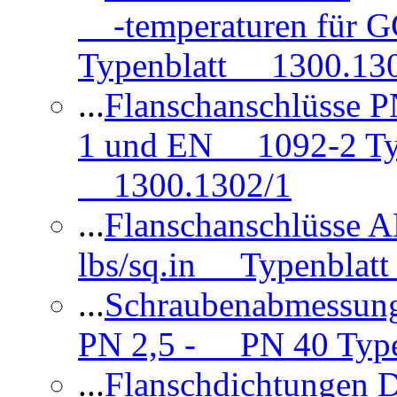
-temperaturen für 
Typenblatt 1300.13
...
Flanschanschlüsse
1 und EN 1092-2 Typ
1300.1302/1
...
Flanschanschlüsse 
lbs/sq.in Typenblatt
...
Schraubenabmessun
PN 2,5 - PN 40 Type
...
Flanschdichtungen