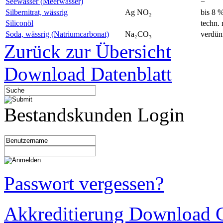
Seewasser (Meerwasser)
−
Silbernitrat, wässrig
Ag NO₂
bis 8 
Siliconöl
techn. 
Soda, wässrig (Natriumcarbonat)
Na₂CO₃
verdün
Zurück zur Übersicht
Download Datenblatt
Bestandskunden Login
Passwort vergessen?
Akkreditierung Download C