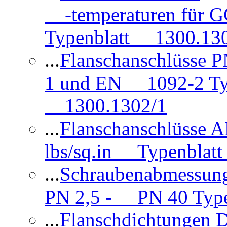
-temperaturen für 
Typenblatt 1300.13
...
Flanschanschlüsse
1 und EN 1092-2 Typ
1300.1302/1
...
Flanschanschlüsse 
lbs/sq.in Typenblatt
...
Schraubenabmessun
PN 2,5 - PN 40 Type
...
Flanschdichtungen