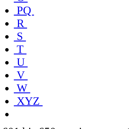
PQ
R
S
T
U
V
W
XYZ