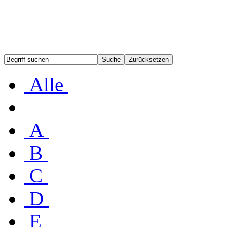
Alle
A
B
C
D
E