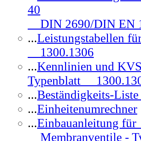
40
DIN 2690/DIN EN 1
...
Leistungstabellen f
1300.1306
...
Kennlinien und KVS
Typenblatt 1300.13
...
Beständigkeits-Lis
...
Einheitenumrechner
...
Einbauanleitung fü
Membranventile - T