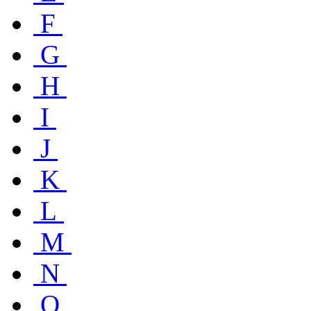
F
G
H
I
J
K
L
M
N
O