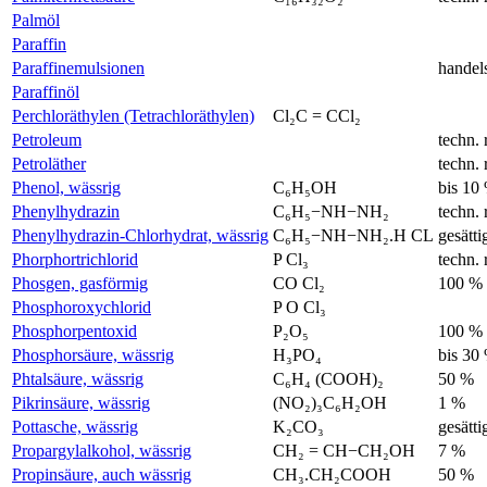
Palmöl
Paraffin
Paraffinemulsionen
handel
Paraffinöl
Perchloräthylen (Tetrachloräthylen)
Cl₂C = CCl₂
Petroleum
techn. 
Petroläther
techn. 
Phenol, wässrig
C₆H₅OH
bis 10
Phenylhydrazin
C₆H₅−NH−NH₂
techn. 
Phenylhydrazin-Chlorhydrat, wässrig
C₆H₅−NH−NH₂.H CL
gesätti
Phorphortrichlorid
P Cl₃
techn. 
Phosgen, gasförmig
CO Cl₂
100 %
Phosphoroxychlorid
P O Cl₃
Phosphorpentoxid
P₂O₅
100 %
Phosphorsäure, wässrig
H₃PO₄
bis 30
Phtalsäure, wässrig
C₆H₄ (COOH)₂
50 %
Pikrinsäure, wässrig
(NO₂)₃C₆H₂OH
1 %
Pottasche, wässrig
K₂CO₃
gesätti
Propargylalkohol, wässrig
CH₂ = CH−CH₂OH
7 %
Propinsäure, auch wässrig
CH₃.CH₂COOH
50 %