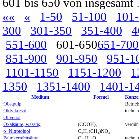
601 bis 650 von insgesamt
««
«
1-50
51-100
101
300
301-350
351-400
4
551-600
601-650
651-700
851-900
901-950
951-1
1101-1150
1151-1200
1
1350
1351-1400
1401-1
Medium
Formel
Konze
Obstpulp
Betrie
Oktylkresol
techn. 
Olivenöl
Oxalsäure, wässrig
(COOH)₂
verdün
o−Nitrotoluol
C₆H₄(CH₃)NO₂
Palmkernfettsäure
C₁₆H₃₂O₂
techn. 