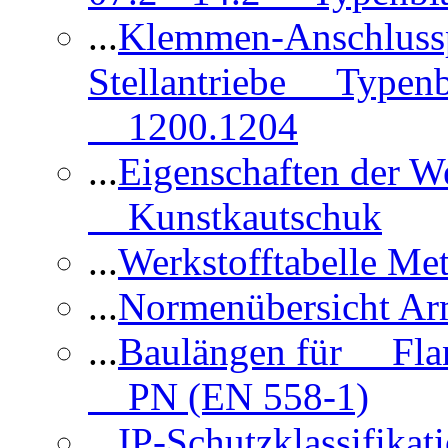
...
Klemmen-Anschlus
Stellantriebe Typenb
1200.1204
...
Eigenschaften der 
Kunstkautschuk
...
Werkstofftabelle Met
...
Normenübersicht Ar
...
Baulängen für Flan
PN (EN 558-1)
...
IP-Schutzklassifikat