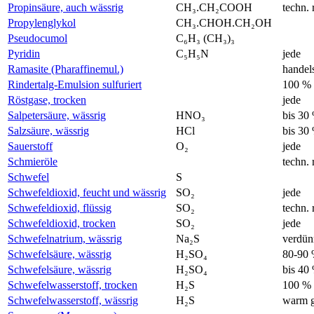
Propinsäure, auch wässrig
CH₃.CH₂COOH
techn. 
Propylenglykol
CH₃.CHOH.CH₂OH
Pseudocumol
C₆H₃ (CH₃)₃
Pyridin
C₅H₅N
jede
Ramasite (Pharaffinemul.)
handel
Rindertalg-Emulsion sulfuriert
100 %
Röstgase, trocken
jede
Salpetersäure, wässrig
HNO₃
bis 30
Salzsäure, wässrig
HCl
bis 30
Sauerstoff
O₂
jede
Schmieröle
techn. 
Schwefel
S
Schwefeldioxid, feucht und wässrig
SO₂
jede
Schwefeldioxid, flüssig
SO₂
techn. 
Schwefeldioxid, trocken
SO₂
jede
Schwefelnatrium, wässrig
Na₂S
verdün
Schwefelsäure, wässrig
H₂SO₄
80-90
Schwefelsäure, wässrig
H₂SO₄
bis 40
Schwefelwasserstoff, trocken
H₂S
100 %
Schwefelwasserstoff, wässrig
H₂S
warm g