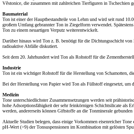
Věstonice, die zusammen mit zahlreichen Tierfiguren in Tschechien 
Baumaterial
Ton ist einer der Hauptbestandteile von Lehm und wird seit rund 10
großem Umfang gebrannter Ton in Ziegelform verwendet. Spätestens se
Ton zu einem neuartigen Verputz weiterentwickelt.
Darüber hinaus wird Ton z. B. benötigt für die Dichtungsschicht v
radioaktive Abfälle diskutiert.
Seit dem 20. Jahrhundert wird Ton als Rohstoff für die Zementherstell
Industrie
Ton ist ein wichtiger Rohstoff für die Herstellung von Schamotten, di
Bei der Herstellung von Papier wird Ton als Füllstoff eingesetzt, um
Medizin
Tone unterschiedlichster Zusammensetzungen werden seit prähistorisc
hohe Adsorptionsfähigkeit der sehr feinkörnigen Schichtsilicate als
werden, andererseits können Giftstoffe an die Tonminerale gebunden u
Aktuelle Studien belegen, dass einige Vorkommen eisenreicher Tone ei
pH-Wert (>9) der Tonsuspensionen im Kombination mit gelösten Spu