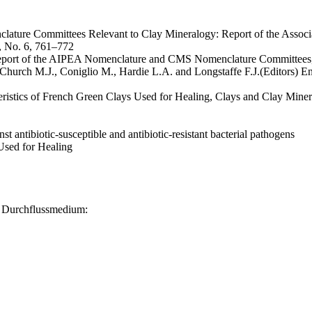
ature Committees Relevant to Clay Mineralogy: Report of the Associa
, No. 6, 761–772
 Report of the AIPEA Nomenclature and CMS Nomenclature Committees, 
, Church M.J., Coniglio M., Hardie L.A. and Longstaffe F.J.(Editors)
eristics of French Green Clays Used for Healing, Clays and Clay Miner
nst antibiotic-susceptible and antibiotic-resistant bacterial pathogens
Used for Healing
 Durchflussmedium: