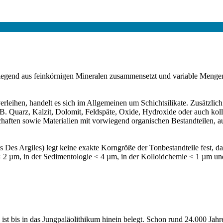
iegend aus feinkörnigen Mineralen zusammensetzt und variable Mengen
erleihen, handelt es sich im Allgemeinen um Schichtsilikate. Zusätzli
z. B. Quarz, Kalzit, Dolomit, Feldspäte, Oxide, Hydroxide oder auch ko
schaften sowie Materialien mit vorwiegend organischen Bestandteilen, 
 Des Argiles) legt keine exakte Korngröße der Tonbestandteile fest, da
 < 2 µm, in der Sedimentologie < 4 µm, in der Kolloidchemie < 1 µm u
t bis in das Jungpaläolithikum hinein belegt. Schon rund 24.000 Jahr