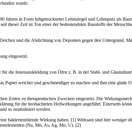
gefunden wurde.
.000 Jahren in Form luftgetrockneter Lehmziegel und Lehmputz als Baum
it dieser Zeit ist Ton einer der bedeutendsten Baustoffe der Menschh
on Deichen und die Abdichtung von Deponien gegen den Untergrund. M
ung eingesetzt.
e für die Innenauskleidung von Öfen z. B. in der Stahl- und Glasindustr
 das Papier weicher und geschmeidiger zu machen und ihm eine glatte O
hen Zeiten zu therapeutischen Zwecken eingesetzt. Die Wirkungsmechan
 Erklärung für die beobachteten Heilwirkungen angeführt. Einerseits k
nd so neutralisiert werden.
ne bakterientötende Wirkung haben. [1] Wirksam sind hier weniger die 
renelementen (Na, Mn, As, Ag, Mo, U). [2]