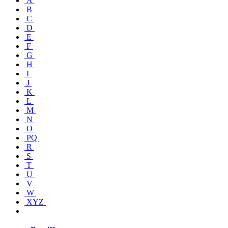
A
B
C
D
E
F
G
H
I
J
K
L
M
N
O
PQ
R
S
T
U
V
W
XYZ