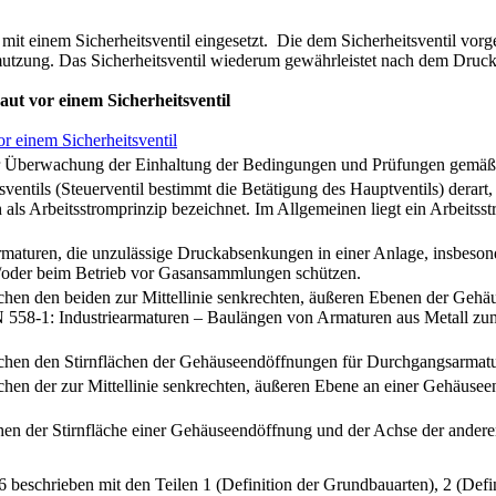
t einem Sicherheitsventil eingesetzt. Die dem Sicherheitsventil vorge
mutzung. Das Sicherheitsventil wiederum gewährleistet nach dem Druck
aut vor einem Sicherheitsventil
zur Überwachung der Einhaltung der Bedingungen und Prüfungen gemä
tsventils (Steuerventil bestimmt die Betätigung des Hauptventils) derar
h als Arbeitsstromprinzip bezeichnet. Im Allgemeinen liegt ein Arbeitss
aturen, die unzulässige Druckabsenkungen in einer Anlage, insbesonder
d/oder beim Betrieb vor Gasansammlungen schützen.
hen den beiden zur Mittellinie senkrechten, äußeren Ebenen der Gehä
 558-1: Industriearmaturen – Baulängen von Armaturen aus Metall zum
chen den Stirnflächen der Gehäuseendöffnungen für Durchgangsarmatur
hen der zur Mittellinie senkrechten, äußeren Ebene an einer Gehäuse
hen der Stirnfläche einer Gehäuseendöffnung und der Achse der ander
beschrieben mit den Teilen 1 (Definition der Grundbauarten), 2 (Defin