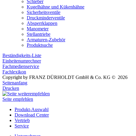
Schieber
Kugelhähne und Kükenhähne
Sicherheitsventile
Druckminderventile
Absperrklappen
Manometer
Stellantriebe
Armaturen-Zubehör
Produktsuche
Beständigkeits-Liste
Einheitenumrechner
Fachmedienservice
Fachlexikon
Copyright by FRANZ DÜRHOLDT GmbH & Co. KG © 2026
Seitenanfang
Drucken
Seite empfehlen
Produkt-Auswahl
Download Center
Vertrieb
Service