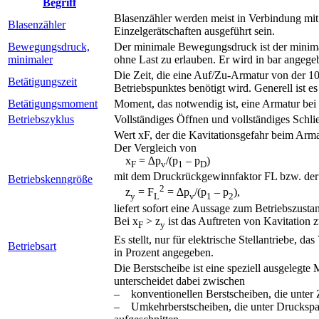
Begriff
Blasenzähler werden meist in Verbindung mit
Blasenzähler
Einzelgerätschaften ausgeführt sein.
Bewegungsdruck,
Der minimale Bewegungsdruck ist der minimal
minimaler
ohne Last zu erlauben. Er wird in bar angege
Die Zeit, die eine Auf/Zu-Armatur von der 10
Betätigungszeit
Betriebspunktes benötigt wird. Generell ist es
Betätigungsmoment
Moment, das notwendig ist, eine Armatur bei
Betriebszyklus
Vollständiges Öffnen und vollständiges Schli
Wert xF, der die Kavitationsgefahr beim Arma
Der Vergleich von
x
= ∆p
/(p
– p
)
F
v
1
D
mit dem Druckrückgewinnfaktor FL bzw. der
Betriebskenngröße
2
z
= F
= ∆p
/(p
– p
),
y
L
v
1
2
liefert sofort eine Aussage zum Betriebszusta
Bei x
> z
ist das Auftreten von Kavitation 
F
y
Es stellt, nur für elektrische Stellantriebe, 
Betriebsart
in Prozent angegeben.
Die Berstscheibe ist eine speziell ausgelegte
unterscheidet dabei zwischen
– konventionellen Berstscheiben, die unter Z
– Umkehrberstscheiben, die unter Druckspan