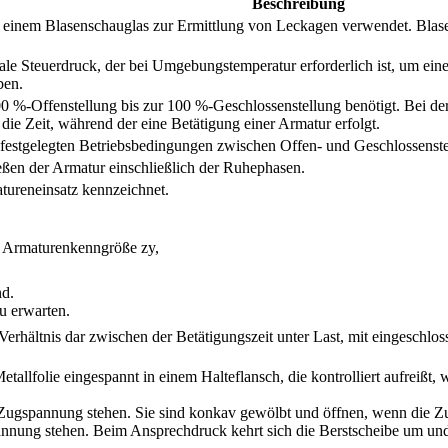
Beschreibung
 einem Blasenschauglas zur Ermittlung von Leckagen verwendet. Blasen
e Steuerdruck, der bei Umgebungstemperatur erforderlich ist, um eine
ben.
0 %-Offenstellung bis zur 100 %-Geschlossenstellung benötigt. Bei der 
 die Zeit, während der eine Betätigung einer Armatur erfolgt.
 festgelegten Betriebsbedingungen zwischen Offen- und Geschlossenstel
eßen der Armatur einschließlich der Ruhephasen.
tureneinsatz kennzeichnet.
 Armaturenkenngröße zy,
nd.
zu erwarten.
das Verhältnis dar zwischen der Betätigungszeit unter Last, mit eingeschl
 Metallfolie eingespannt in einem Halteflansch, die kontrolliert aufrei
ugspannung stehen. Sie sind konkav gewölbt und öffnen, wenn die Zugf
nung stehen. Beim Ansprechdruck kehrt sich die Berstscheibe um und