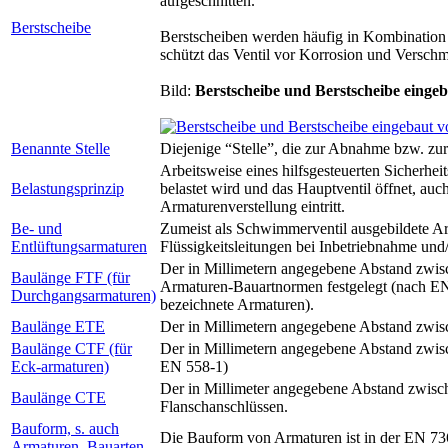
aufgeschnitten.
Berstscheibe
Berstscheiben werden häufig in Kombination mi
schützt das Ventil vor Korrosion und Versch
Bild:
Berstscheibe und Berstscheibe eingeb
Benannte Stelle
Diejenige “Stelle”, die zur Abnahme bzw. 
Arbeitsweise eines hilfsgesteuerten Sicherhei
Belastungsprinzip
belastet wird und das Hauptventil öffnet, auc
Armaturenverstellung eintritt.
Be- und
Zumeist als Schwimmerventil ausgebildete Arm
Entlüftungsarmaturen
Flüssigkeitsleitungen bei Inbetriebnahme un
Der in Millimetern angegebene Abstand zwisc
Baulänge FTF (für
Armaturen-Bauartnormen festgelegt (nach EN
Durchgangsarmaturen)
bezeichnete Armaturen).
Baulänge ETE
Der in Millimetern angegebene Abstand zwis
Baulänge CTF (für
Der in Millimetern angegebene Abstand zwisc
Eck-armaturen)
EN 558-1)
Der in Millimeter angegebene Abstand zwisc
Baulänge CTE
Flanschanschlüssen.
Bauform, s. auch
Die Bauform von Armaturen ist in der EN 736 
Armaturen, Bauarten