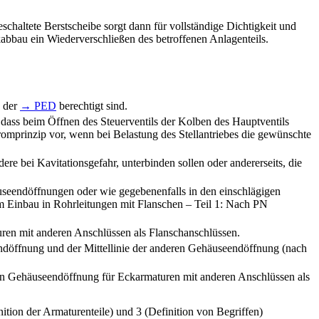
schaltete Berstscheibe sorgt dann für vollständige Dichtigkeit und
abbau ein Wiederverschließen des betroffenen Anlagenteils.
ß der
→ PED
berechtigt sind.
t, dass beim Öffnen des Steuerventils der Kolben des Hauptventils
tromprinzip vor, wenn bei Belastung des Stellantriebes die gewünschte
e bei Kavitationsgefahr, unterbinden sollen oder andererseits, die
useendöffnungen oder wie gegebenenfalls in den einschlägigen
 Einbau in Rohrleitungen mit Flanschen – Teil 1: Nach PN
en mit anderen Anschlüssen als Flanschanschlüssen.
endöffnung und der Mittellinie der anderen Gehäuseendöffnung (nach
en Gehäuseendöffnung für Eckarmaturen mit anderen Anschlüssen als
ition der Armaturenteile) und 3 (Definition von Begriffen)