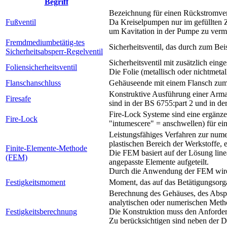
Begriff
Bezeichnung für einen Rückstromver
Fußventil
Da Kreiselpumpen nur im gefüllten 
um Kavitation in der Pumpe zu verm
Fremdmediumbetätig-tes
Sicherheitsventil, das durch zum Beis
Sicherheitsabsperr-Regelventil
Sicherheitsventil mit zusätzlich eing
Foliensicherheitsventil
Die Folie (metallisch oder nichtmetall
Flanschanschluss
Gehäuseende mit einem Flansch zum 
Konstruktive Ausführung einer Armatu
Firesafe
sind in der BS 6755:part 2 und in der
Fire-Lock Systeme sind eine ergänze
Fire-Lock
"intumescere" = anschwellen) für ei
Leistungsfähiges Verfahren zur nume
plastischen Bereich der Werkstoffe, 
Finite-Elemente-Methode
Die FEM basiert auf der Lösung line
(FEM)
angepasste Elemente aufgeteilt.
Durch die Anwendung der FEM wird d
Festigkeitsmoment
Moment, das auf das Betätigungsorga
Berechnung des Gehäuses, des Abspe
analytischen oder numerischen Meth
Festigkeitsberechnung
Die Konstruktion muss den Anforde
Zu berücksichtigen sind neben der 