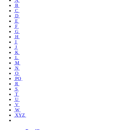
A
B
C
D
E
F
G
H
I
J
K
L
M
N
O
PQ
R
S
T
U
V
W
XYZ