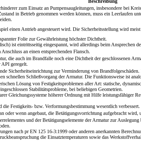
Beschreibung
hinderer zum Einsatz an Pumpensaugleitungen, insbesondere bei Krei
Zustand in Betrieb genommen werden können, muss ein Leerlaufen unter
eiden.
piel einen Antrieb angesteuert wird. Die Sicherheitsstellung wird meist
espannter Folie zur Gewährleistung höchster Dichtheit.
isch) ist eintrittsseitig eingespannt, wird allerdings beim Ansprechen des
Anschluss an einen entsprechenden Flansch.
r, die auch im Brandfalle noch eine Dichtheit der geschlossenen Armatu
 API geregelt.
nde Sicherheitseinrichtung zur Verminderung von Brandfolgeschäden. Im
nen schnellen Schließvorgang der Armatur. Die Funktionsweise ist ana
rischen Lösung von Festigkeitsproblemen aller Art: statische, dynami
eingeschlossen Stabilitätsprobleme, bei beliebigen Geometrien.
arer Gleichungssysteme höherer Ordnung mit Hilfe leistungsfähiger Re
ie Festigkeits- bzw. Verformungsbestimmung wesentlich verbessert.
n oder wenn angebaut, die Betätigungsvorrichtung aufgebracht wird, un
rrelementes und der Betätigungselemente der Armatur zur Auslegung 
oden.
rungen nach pr EN 125 16-3:1999 oder anderen anerkannten Berechnu
Druckbeanspruchung die Einsatztemperaturen sowie das Werkstoffverha