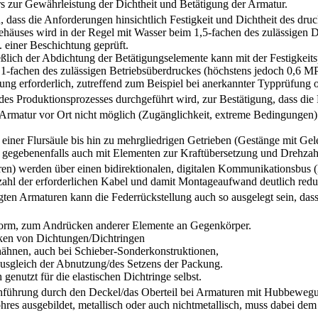
 zur Gewährleistung der Dichtheit und Betätigung der Armatur.
n, dass die Anforderungen hinsichtlich Festigkeit und Dichtheit des d
ehäuses wird in der Regel mit Wasser beim 1,5-fachen des zulässigen 
 einer Beschichtung geprüft.
eßlich der Abdichtung der Betätigungselemente kann mit der Festigkei
,1-fachen des zulässigen Betriebsüberdruckes (höchstens jedoch 0,6 M
üfung erforderlich, zutreffend zum Beispiel bei anerkannter Typprüfun
es Produktionsprozesses durchgeführt wird, zur Bestätigung, dass die
er Armatur vor Ort nicht möglich (Zugänglichkeit, extreme Bedingunge
n einer Flursäule bis hin zu mehrgliedrigen Getrieben (Gestänge mit Ge
gegebenenfalls auch mit Elementen zur Kraftübersetzung und Drehzah
n) werden über einen bidirektionalen, digitalen Kommunikationsbus (
hl der erforderlichen Kabel und damit Montageaufwand deutlich reduz
igten Armaturen kann die Federrückstellung auch so ausgelegt sein, da
ngform, zum Andrücken anderer Elemente an Gegenkörper.
en von Dichtungen/Dichtringen
hnen, auch bei Schieber-Sonderkonstruktionen,
gleich der Abnutzung/des Setzens der Packung.
enutzt für die elastischen Dichtringe selbst.
hführung durch den Deckel/das Oberteil bei Armaturen mit Hubbewegun
ohres ausgebildet, metallisch oder auch nichtmetallisch, muss dabei de