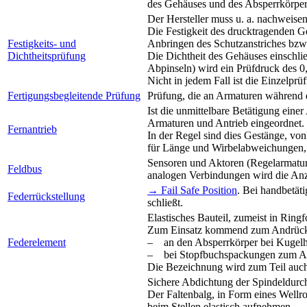
des Gehäuses und des Absperrkörpers
Der Hersteller muss u. a. nachweise
Die Festigkeit des drucktragenden G
Festigkeits- und
Anbringen des Schutzanstriches bzw.
Dichtheitsprüfung
Die Dichtheit des Gehäuses einschli
Abpinseln) wird ein Prüfdruck des 0
Nicht in jedem Fall ist die Einzelpr
Fertigungsbegleitende Prüfung
Prüfung, die an Armaturen während d
Ist die unmittelbare Betätigung ein
Armaturen und Antrieb eingeordnet.
Fernantrieb
In der Regel sind dies Gestänge, vo
für Länge und Wirbelabweichungen, 
Sensoren und Aktoren (Regelarmature
Feldbus
analogen Verbindungen wird die Anza
→ Fail Safe Position
. Bei handbetät
Federrückstellung
schließt.
Elastisches Bauteil, zumeist in Ri
Zum Einsatz kommend zum Andrück
Federelement
– an den Absperrkörper bei Kugelhä
– bei Stopfbuchspackungen zum Aus
Die Bezeichnung wird zum Teil auch g
Sichere Abdichtung der Spindeldurc
Der Faltenbalg, in Form eines Wellr
beim Stellen elastisch aufnehmen.