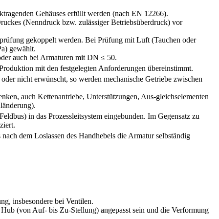
rucktragenden Gehäuses erfüllt werden (nach EN 12266).
Druckes (Nenndruck bzw. zulässiger Betriebsüberdruck) vor
tsprüfung gekoppelt werden. Bei Prüfung mit Luft (Tauchen oder
Pa) gewählt.
g oder auch bei Armaturen mit DN ≤ 50.
 Produktion mit den festgelegten Anforderungen übereinstimmt.
n) oder nicht erwünscht, so werden mechanische Getriebe zwischen
lenken, auch Kettenantriebe, Unterstützungen, Aus-gleichselementen
länderung).
Feldbus) in das Prozessleitsystem eingebunden. Im Gegensatz zu
iert.
ss nach dem Loslassen des Handhebels die Armatur selbständig
g, insbesondere bei Ventilen.
m Hub (von Auf- bis Zu-Stellung) angepasst sein und die Verformung