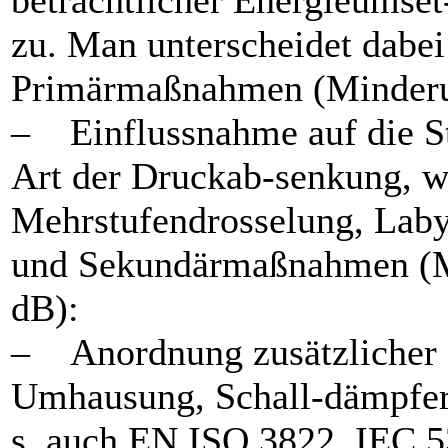
beträchtlicher Energieumse
zu. Man unterscheidet dabei
Primärmaßnahmen (Minderun
– Einflussnahme auf die St
Art der Druckab-senkung, wi
Mehrstufendrosselung, Laby
und Sekundärmaßnahmen (Mi
dB):
– Anordnung zusätzlicher 
Umhausung, Schall-dämpfer
s. auch EN ISO 3822, IEC 5