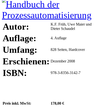
Autor:
K.F. Früh, Uwe Maier und
Dieter Schaudel
Auflage:
4. Auflage
Umfang:
828 Seiten, Hardcover
Erschienen:
Dezember 2008
ISBN:
978-3-8356-3142-7
Preis inkl. MwSt:
178,00 €