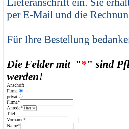
Lieferanschrift ein. Sie erha
per E-Mail und die Rechnun
Für Ihre Bestellung bedanke
Die Felder mit
"
*
"
sind Pf
werden!
Anschrift
Firma
privat
Firma
*
Anrede
*
Titel
Vorname
*
Name
*