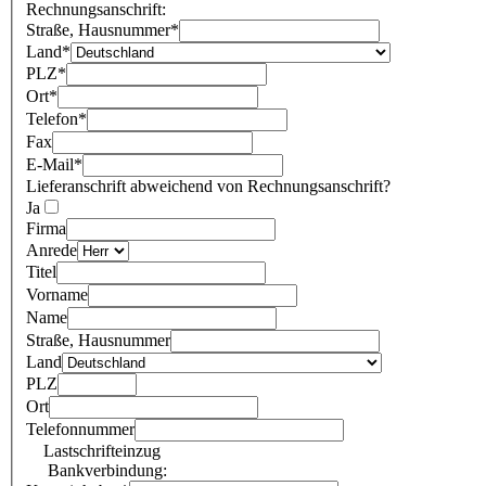
Rechnungsanschrift:
Straße, Hausnummer
*
Land
*
PLZ
*
Ort
*
Telefon
*
Fax
E-Mail
*
Lieferanschrift abweichend von Rechnungsanschrift?
Ja
Firma
Anrede
Titel
Vorname
Name
Straße, Hausnummer
Land
PLZ
Ort
Telefonnummer
Lastschrifteinzug
Bankverbindung: