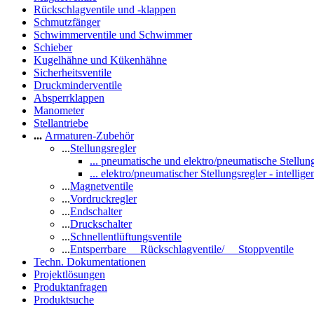
Rückschlagventile und -klappen
Schmutzfänger
Schwimmerventile und Schwimmer
Schieber
Kugelhähne und Kükenhähne
Sicherheitsventile
Druckminderventile
Absperrklappen
Manometer
Stellantriebe
...
Armaturen-Zubehör
...
Stellungsregler
... pneumatische und elektro/pneumatische Stellun
... elektro/pneumatischer Stellungsregler - intellig
...
Magnetventile
...
Vordruckregler
...
Endschalter
...
Druckschalter
...
Schnellentlüftungsventile
...
Entsperrbare Rückschlagventile/ Stoppventile
Techn. Dokumentationen
Projektlösungen
Produktanfragen
Produktsuche