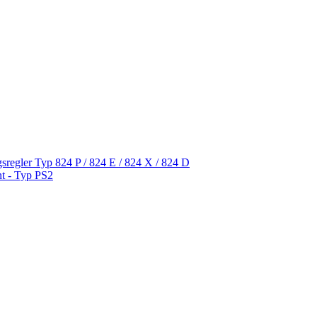
gsregler Typ 824 P / 824 E / 824 X / 824 D
ent - Typ PS2