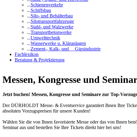
...
Schienenverkehr
...
Schiffsbau
...
Silo- und Behälterbau
...
Silotransportfahrzeuge
...
Stahl- und Walzwerke
...
Transportbetonwerke
...
Umwelttechnik
...
Wasserwerke u. Kläranlagen
...
Zement-, Kalk- und Gipsindustrie
Fachlexikon
Beratung & Projektierung
Messen, Kongresse und Seminar
Jetzt buchen! Messen, Kongresse und Seminare zur Top-Vorzugs
Der DÜRHOLDT Messe- & Eventservice garantiert Ihnen Ihre Ticke
absoluten Vorzugspreisen für unsere Kunden!
Wählen Sie die von Ihnen favorisierte Messe oder das von Ihnen benö
Seminar aus und bestellen Sie Ihre Tickets direkt hier bei uns!