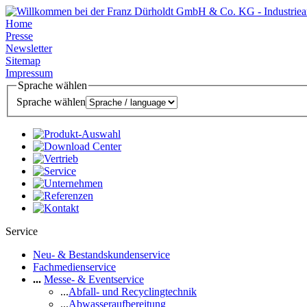
Home
Presse
Newsletter
Sitemap
Impressum
Sprache wählen
Sprache wählen
Service
Neu- & Bestandskundenservice
Fachmedienservice
...
Messe- & Eventservice
...
Abfall- und Recyclingtechnik
...
Abwasseraufbereitung