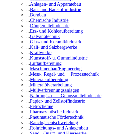
...
Anlagen- und Apparatebau
...
Bau- und Baustoffindustrie
...
Bergbau
...
Chemische Industrie
...
Düngemittelindustrie
...
Erz- und Kohleaufbereitung
...
Galvanotechnik
...
Glas- und Keramikindustrie
...
Kali- und Salzbergwerke
...
Kraftwerke
...
Kunststoff- u. Gummiindustrie
...
Luftaufbereitung
...
Maschinenbau/Engineering
...
Mess-, Regel- und Prozesstechnik
...
Mineralaufbereitung
...
Mineralölverarbeitung
...
Müllverbrennungsanlagen
...
Nahrungs- u. Genussmittelindustrie
...
Papier- und Zellstoffindustrie
...
Petrochemie
...
Pharmazeutische Industrie
...
Pneumatische Fördertechnik
...
Rauchgasentschwefelung
...
Rohrleitungs- und Anlagenbau
...
Sand-, Quarz- und Kieswerke