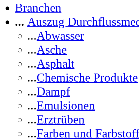
Branchen
...
Auszug Durchflussme
...
Abwasser
...
Asche
...
Asphalt
...
Chemische Produkte
...
Dampf
...
Emulsionen
...
Erztrüben
...
Farben und Farbstof