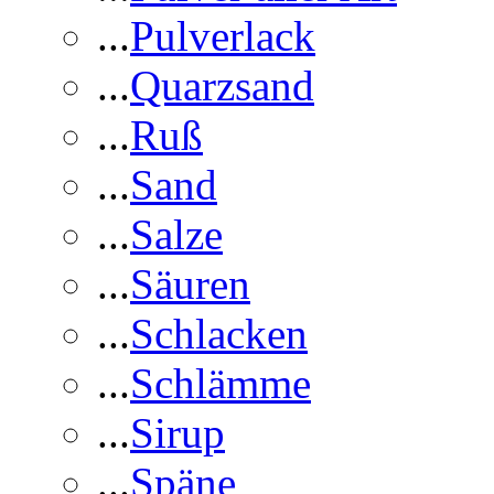
...
Pulverlack
...
Quarzsand
...
Ruß
...
Sand
...
Salze
...
Säuren
...
Schlacken
...
Schlämme
...
Sirup
...
Späne