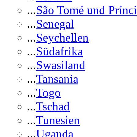
...
São Tomé und Prínc
...
Senegal
...
Seychellen
...
Südafrika
...
Swasiland
...
Tansania
...
Togo
...
Tschad
...
Tunesien
...
Uganda