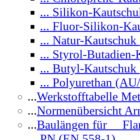
... Silikon-Kauts
... Fluor-Siliko
... Natur-Kautschu
... Styrol-Butadi
... Butyl-Kautschuk 
... Polyurethan (AU
...
Werkstofftabelle Met
...
Normenübersicht Ar
...
Baulängen für Flan
PN (EN 558-1)