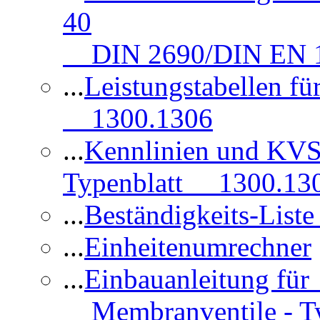
40
DIN 2690/DIN EN 1
...
Leistungstabellen f
1300.1306
...
Kennlinien und KVS
Typenblatt 1300.13
...
Beständigkeits-Lis
...
Einheitenumrechner
...
Einbauanleitung fü
Membranventile - T