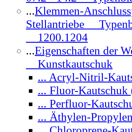
...
Klemmen-Anschlus
Stellantriebe Typenb
1200.1204
...
Eigenschaften der 
Kunstkautschuk
... Acryl-Nitril-Ka
... Fluor-Kautsch
... Perfluor-Kauts
... Äthylen-Propy
... Chloroprene-Ka