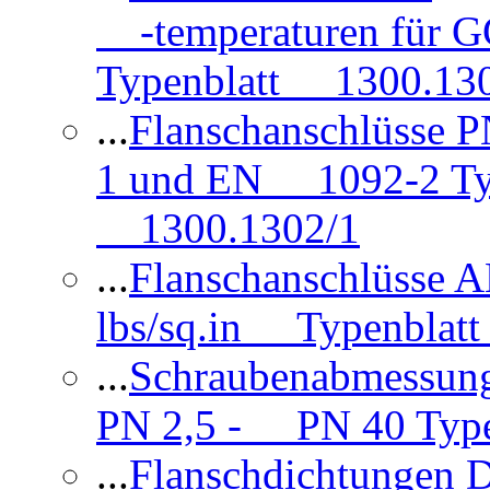
-temperaturen für 
Typenblatt 1300.13
...
Flanschanschlüsse
1 und EN 1092-2 Typ
1300.1302/1
...
Flanschanschlüsse 
lbs/sq.in Typenblatt
...
Schraubenabmessun
PN 2,5 - PN 40 Type
...
Flanschdichtungen