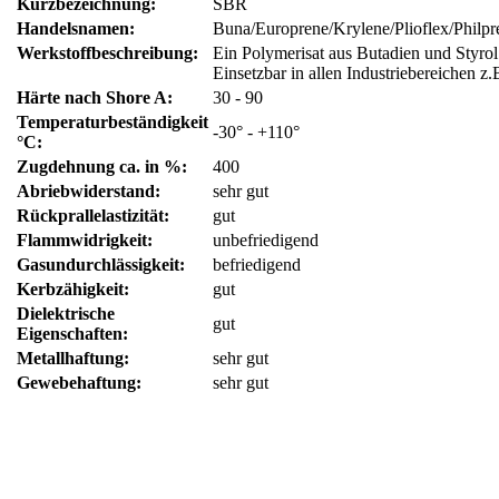
Kurzbezeichnung:
SBR
Handelsnamen:
Buna/Europrene/Krylene/Plioflex/Philpr
Werkstoffbeschreibung:
Ein Polymerisat aus Butadien und Styrol.
Einsetzbar in allen Industriebereichen z.
Härte nach Shore A:
30 - 90
Temperaturbeständigkeit
-30° - +110°
°C:
Zugdehnung ca. in %:
400
Abriebwiderstand:
sehr gut
Rückprallelastizität:
gut
Flammwidrigkeit:
unbefriedigend
Gasundurchlässigkeit:
befriedigend
Kerbzähigkeit:
gut
Dielektrische
gut
Eigenschaften:
Metallhaftung:
sehr gut
Gewebehaftung:
sehr gut